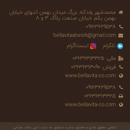
محمدشهر ولدآباد بزرگ میدان بهمن انتهای خیابان
بهمن یکم خیابان صنعت پلاک 3 و 8
09123669538
bellavitaatwork@gmail.com
تلگرام
اینستاگرام
مالی: 02636313325
فروش: 02636313090
www.bellavita-co.com
09123669538
02636313325
www.bellavita-co.com
تمامی حقوق مادی و معنوی سایت متعلق به
بلاویتا
می باشد.طراحی