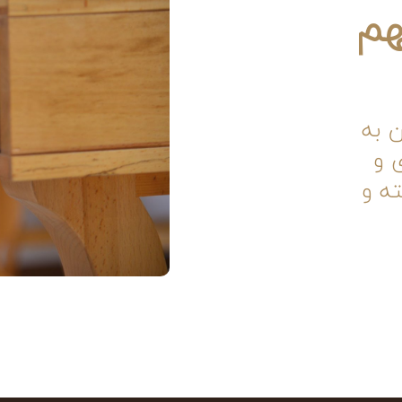
هم
 به
 و
ه و