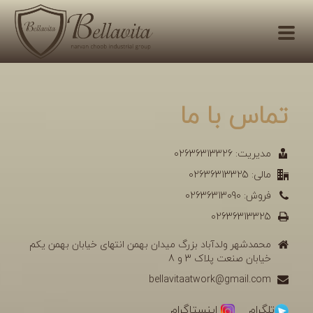
تماس با ما
مدیریت: 02636313326
مالی: 02636313325
فروش: 02636313090
02636313325
محمدشهر ولدآباد بزرگ میدان بهمن انتهای خیابان بهمن یکم
خیابان صنعت پلاک 3 و 8
bellavitaatwork@gmail.com
تلگرام
اینستاگرام