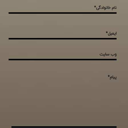
نام خانوادگی*
ایمیل*
وب سایت
پيام*